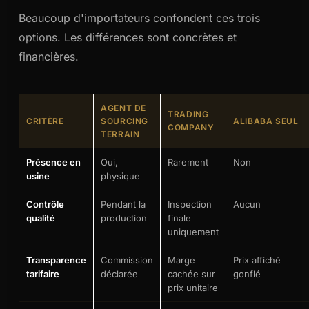
Beaucoup d'importateurs confondent ces trois
options. Les différences sont concrètes et
financières.
AGENT DE
TRADING
CRITÈRE
SOURCING
ALIBABA SEUL
COMPANY
TERRAIN
Présence en
Oui,
Rarement
Non
usine
physique
Contrôle
Pendant la
Inspection
Aucun
qualité
production
finale
uniquement
Transparence
Commission
Marge
Prix affiché
tarifaire
déclarée
cachée sur
gonflé
prix unitaire